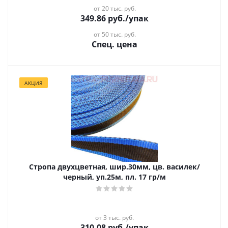
от 20 тыс. руб.
349.86
руб.
/упак
от 50 тыс. руб.
Спец. цена
АКЦИЯ
Стропа двухцветная, шир.30мм, цв. василек/
черный, уп.25м, пл. 17 гр/м
от 3 тыс. руб.
310.08
руб.
/упак