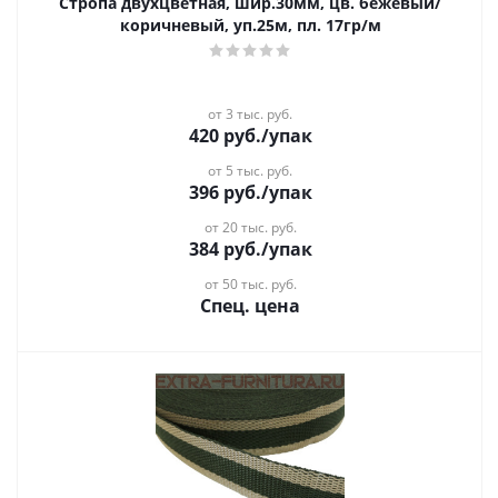
Стропа двухцветная, шир.30мм, цв. бежевый/
коричневый, уп.25м, пл. 17гр/м
от 3 тыс. руб.
420
руб.
/упак
от 5 тыс. руб.
396
руб.
/упак
от 20 тыс. руб.
384
руб.
/упак
от 50 тыс. руб.
Спец. цена